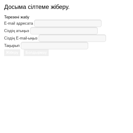
Досыма сілтеме жіберу.
Терезені жабу
E-mail адресата
Сіздің атыңыз
Сіздің E-mail-ыңыз
Тақырып
Жіберу
Болдырмау