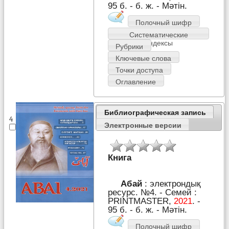
95 б. - б. ж. - Мәтін.
Полочный шифр
Систематические
индексы
Рубрики
Ключевые слова
Точки доступа
Оглавление
Библиографическая запись
4
Электронные версии
Книга
Абай
: электрондық
ресурс. №4. - Семей :
PRІNTMASTER,
2021
. -
95 б. - б. ж. - Мәтін.
Полочный шифр