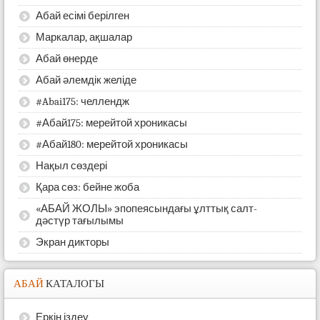
Абай есімі берілген
Маркалар, ақшалар
Абай өнерде
Абай әлемдік желіде
#Abai175: челлендж
#Абай175: мерейтой хроникасы
#Абай180: мерейтой хроникасы
Нақыл сөздері
Қара сөз: бейне жоба
«АБАЙ ЖОЛЫ» эпопеясындағы ұлттық салт-
дәстүр тағылымы
Экран дикторы
АБАЙ
КАТАЛОГЫ
Еркін іздеу