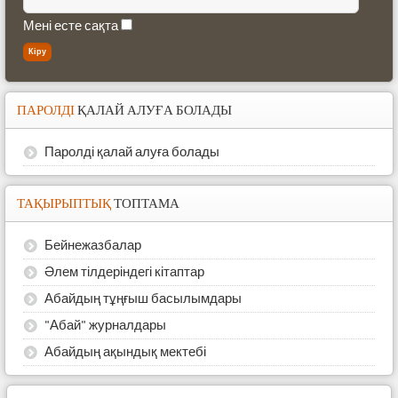
Мені есте сақта
ПАРОЛДІ
ҚАЛАЙ АЛУҒА БОЛАДЫ
Паролді қалай алуға болады
ТАҚЫРЫПТЫҚ
ТОПТАМА
Бейнежазбалар
Әлем тілдеріндегі кітаптар
Абайдың тұңғыш басылымдары
"Абай" журналдары
Абайдың ақындық мектебі