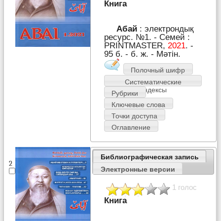
Книга
Абай
: электрондық
ресурс. №1. - Семей :
PRІNTMASTER,
2021
. -
95 б. - б. ж. - Мәтін.
Полочный шифр
Систематические
индексы
Рубрики
Ключевые слова
Точки доступа
Оглавление
Библиографическая запись
2
Электронные версии
1 голос
Книга