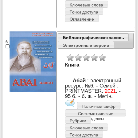
Ключевые слова
Точки доступа
Оглавление
Библиографическая запись
6
Электронные версии
Книга
Абай
: электронный
ресурс. №6. - Семей :
PRІNTMASTER,
2021
. -
95 б. - б. ж. - Мәтін.
Полочный шифр
Систематические
индексы
Рубрики
Ключевые слова
Точки доступа