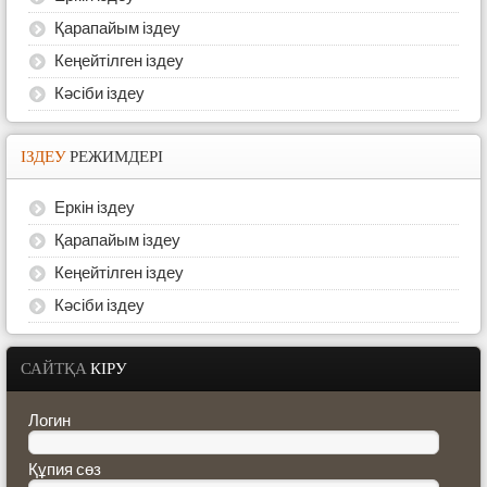
Қарапайым іздеу
Кеңейтілген іздеу
Кәсіби іздеу
ІЗДЕУ
РЕЖИМДЕРІ
Еркін іздеу
Қарапайым іздеу
Кеңейтілген іздеу
Кәсіби іздеу
САЙТҚА
КІРУ
Логин
Құпия сөз