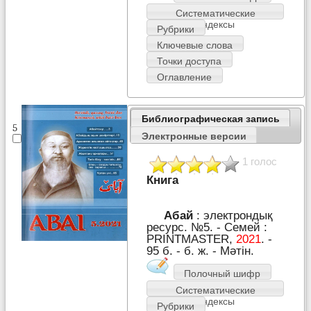
Систематические
индексы
Рубрики
Ключевые слова
Точки доступа
Оглавление
Библиографическая запись
5
Электронные версии
1 голос
Книга
Абай
: электрондық
ресурс. №5. - Семей :
PRІNTMASTER,
2021
. -
95 б. - б. ж. - Мәтін.
Полочный шифр
Систематические
индексы
Рубрики