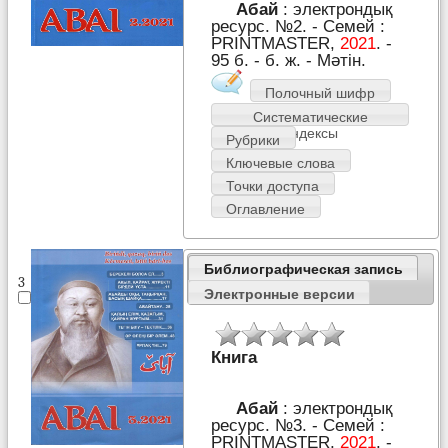
Абай
: электрондық
ресурс. №2. - Семей :
PRІNTMASTER,
2021
. -
95 б. - б. ж. - Мәтін.
Полочный шифр
Систематические
индексы
Рубрики
Ключевые слова
Точки доступа
Оглавление
Библиографическая запись
3
Электронные версии
Книга
Абай
: электрондық
ресурс. №3. - Семей :
PRІNTMASTER,
2021
. -