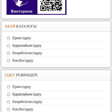
АБАЙ
КАТАЛОГЫ
Еркін іздеу
Қарапайым іздеу
Кеңейтілген іздеу
Кәсіби іздеу
ІЗДЕУ
РЕЖИМДЕРІ
Еркін іздеу
Қарапайым іздеу
Кеңейтілген іздеу
Кәсіби іздеу