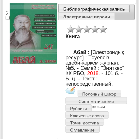
Библиографическая запись
5
Электронные версии
Книга
Абай
: [Электрондық
ресурс] : Тәуелсіз
әдеби-көркем журнал.
№5. - Семей : "Зияткер"
КК РБО,
2018
. - 101 б. -
Б. ц. - Текст :
непосредственный.
Полочный шифр
Систематические
индексы
Рубрики
Ключевые слова
Точки доступа
Оглавление