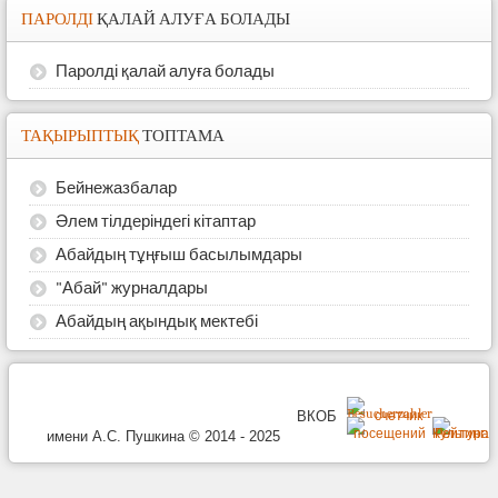
ПАРОЛДІ
ҚАЛАЙ АЛУҒА БОЛАДЫ
Паролді қалай алуға болады
ТАҚЫРЫПТЫҚ
ТОПТАМА
Бейнежазбалар
Әлем тілдеріндегі кітаптар
Абайдың тұңғыш басылымдары
"Абай" журналдары
Абайдың ақындық мектебі
ВКОБ
имени А.С. Пушкина © 2014 - 2025