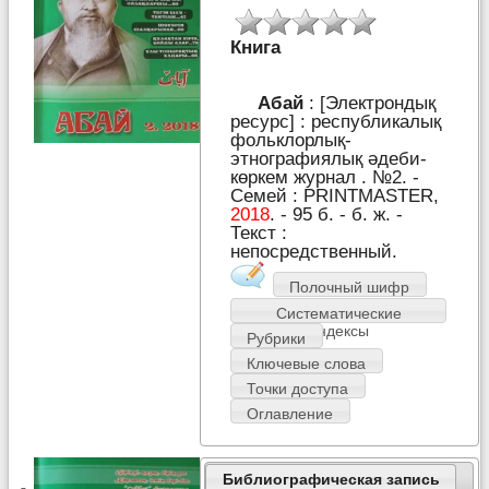
Книга
Абай
: [Электрондық
ресурс] : республикалық
фольклорлық-
этнографиялық әдеби-
көркем журнал . №2. -
Семей : PRІNTMASTER,
2018
. - 95 б. - б. ж. -
Текст :
непосредственный.
Полочный шифр
Систематические
индексы
Рубрики
Ключевые слова
Точки доступа
Оглавление
Библиографическая запись