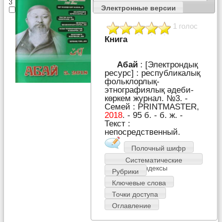
3
Электронные версии
1 голос
Книга
Абай
: [Электрондық
ресурс] : республикалық
фольклорлық-
этнографиялық әдеби-
көркем журнал. №3. -
Семей : PRІNTMASTER,
2018
. - 95 б. - б. ж. -
Текст :
непосредственный.
Полочный шифр
Систематические
индексы
Рубрики
Ключевые слова
Точки доступа
Оглавление