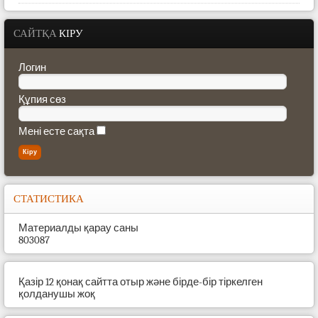
САЙТҚА
КІРУ
Логин
Құпия сөз
Мені есте сақта
СТАТИСТИКА
Материалды қарау саны
803087
Қазір 12 қонақ сайтта отыр және бірде-бір тіркелген
қолданушы жоқ