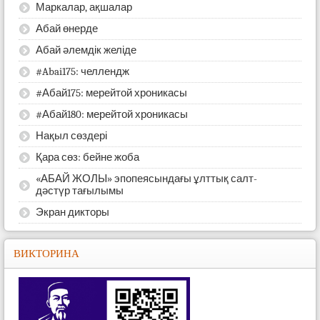
Маркалар, ақшалар
Абай өнерде
Абай әлемдік желіде
#Abai175: челлендж
#Абай175: мерейтой хроникасы
#Абай180: мерейтой хроникасы
Нақыл сөздері
Қара сөз: бейне жоба
«АБАЙ ЖОЛЫ» эпопеясындағы ұлттық салт-
дәстүр тағылымы
Экран дикторы
ВИКТОРИНА