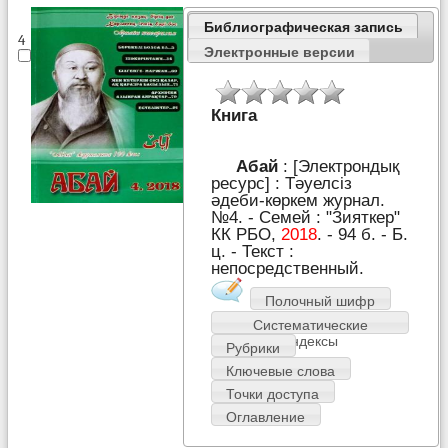
Библиографическая запись
4
Электронные версии
Книга
Абай
: [Электрондық
ресурс] : Тәуелсіз
әдеби-көркем журнал.
№4. - Семей : "Зияткер"
КК РБО,
2018
. - 94 б. - Б.
ц. - Текст :
непосредственный.
Полочный шифр
Систематические
индексы
Рубрики
Ключевые слова
Точки доступа
Оглавление