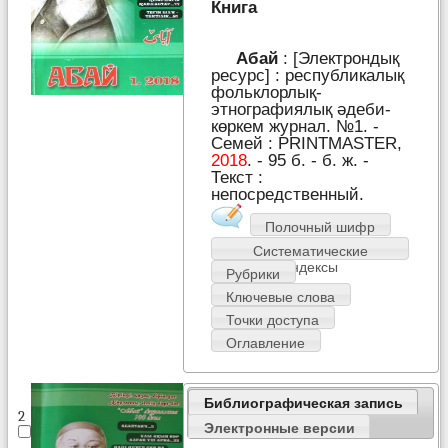
Книга
Абай
: [Электрондық
ресурс] : республикалық
фольклорлық-
этнографиялық әдеби-
көркем журнал. №1. -
Семей : PRІNTMASTER,
2018
. - 95 б. - б. ж. -
Текст :
непосредственный.
Полочный шифр
Систематические
индексы
Рубрики
Ключевые слова
Точки доступа
Оглавление
Библиографическая запись
2
Электронные версии