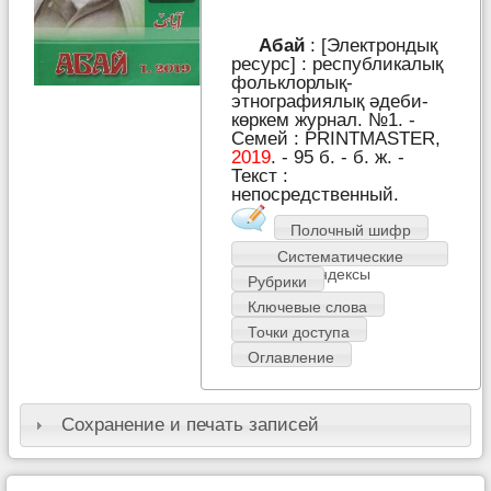
Абай
: [Электрондық
ресурс] : республикалық
фольклорлық-
этнографиялық әдеби-
көркем журнал. №1. -
Семей : PRІNTMASTER,
2019
. - 95 б. - б. ж. -
Текст :
непосредственный.
Полочный шифр
Систематические
индексы
Рубрики
Ключевые слова
Точки доступа
Оглавление
Сохранение и печать записей