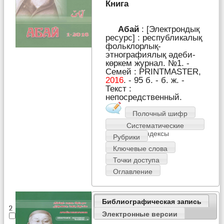
Книга
Абай
: [Электрондық
ресурс] : республикалық
фольклорлық-
этнографиялық әдеби-
көркем журнал. №1. -
Семей : PRІNTMASTER,
2016
. - 95 б. - б. ж. -
Текст :
непосредственный.
Полочный шифр
Систематические
индексы
Рубрики
Ключевые слова
Точки доступа
Оглавление
Библиографическая запись
2
Электронные версии