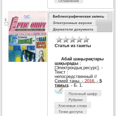
Оглавление
Библиографическая запись
5
Электронные версии
Держатели документа
Статья из газеты
Абай шаңырақтары
шақырады
:
[Электрондық ресурс]. -
Текст :
непосредственный //
Семей таңы. -
2016
. -
5
тамыз
. - Б. 1.
Полочный шифр
Рубрики
Ключевые слова
Точки доступа