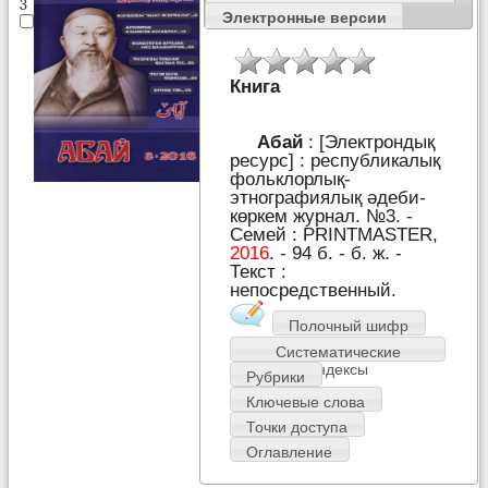
3
Электронные версии
Книга
Абай
: [Электрондық
ресурс] : республикалық
фольклорлық-
этнографиялық әдеби-
көркем журнал. №3. -
Семей : PRІNTMASTER,
2016
. - 94 б. - б. ж. -
Текст :
непосредственный.
Полочный шифр
Систематические
индексы
Рубрики
Ключевые слова
Точки доступа
Оглавление