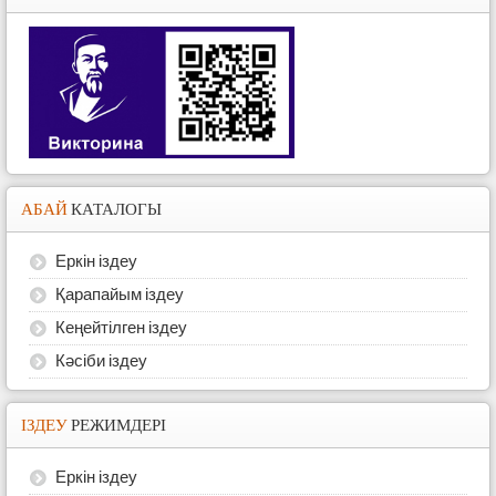
АБАЙ
КАТАЛОГЫ
Еркін іздеу
Қарапайым іздеу
Кеңейтілген іздеу
Кәсіби іздеу
ІЗДЕУ
РЕЖИМДЕРІ
Еркін іздеу