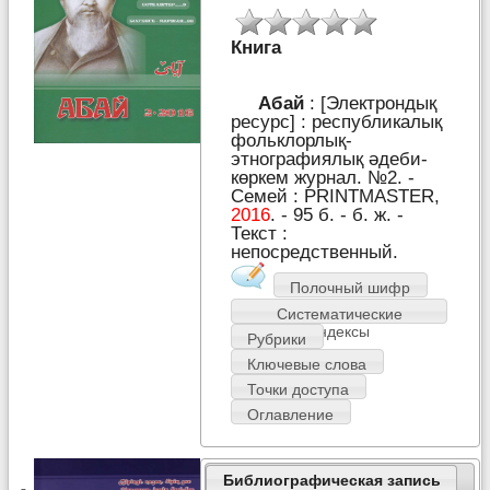
Книга
Абай
: [Электрондық
ресурс] : республикалық
фольклорлық-
этнографиялық әдеби-
көркем журнал. №2. -
Семей : PRІNTMASTER,
2016
. - 95 б. - б. ж. -
Текст :
непосредственный.
Полочный шифр
Систематические
индексы
Рубрики
Ключевые слова
Точки доступа
Оглавление
Библиографическая запись