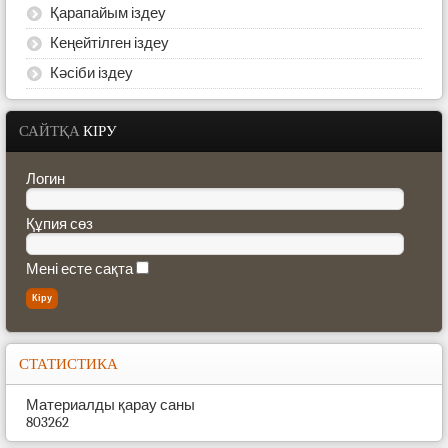
Қарапайым іздеу
Кеңейтілген іздеу
Кәсіби іздеу
САЙТҚА
КІРУ
Логин
Құпия сөз
Мені есте сақта
СТАТИСТИКА
Материалды қарау саны
803262