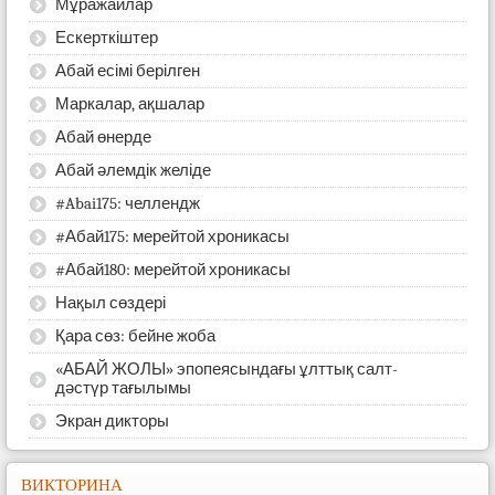
Мұражайлар
Ескерткіштер
Абай есімі берілген
Маркалар, ақшалар
Абай өнерде
Абай әлемдік желіде
#Abai175: челлендж
#Абай175: мерейтой хроникасы
#Абай180: мерейтой хроникасы
Нақыл сөздері
Қара сөз: бейне жоба
«АБАЙ ЖОЛЫ» эпопеясындағы ұлттық салт-
дәстүр тағылымы
Экран дикторы
ВИКТОРИНА