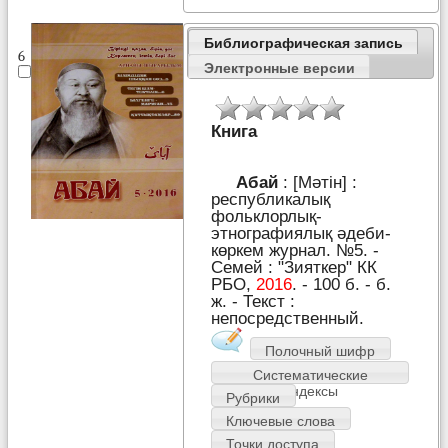
Библиографическая запись
6
Электронные версии
Книга
Абай
: [Мәтін] :
республикалық
фольклорлық-
этнографиялық әдеби-
көркем журнал. №5. -
Семей : "Зияткер" КК
РБО,
2016
. - 100 б. - б.
ж. - Текст :
непосредственный.
Полочный шифр
Систематические
индексы
Рубрики
Ключевые слова
Точки доступа