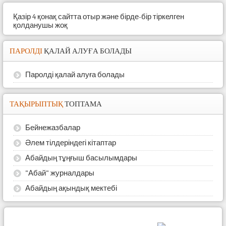
Қазір 4 қонақ сайтта отыр және бірде-бір тіркелген
қолданушы жоқ
ПАРОЛДІ
ҚАЛАЙ АЛУҒА БОЛАДЫ
Паролді қалай алуға болады
ТАҚЫРЫПТЫҚ
ТОПТАМА
Бейнежазбалар
Әлем тілдеріндегі кітаптар
Абайдың тұңғыш басылымдары
"Абай" журналдары
Абайдың ақындық мектебі