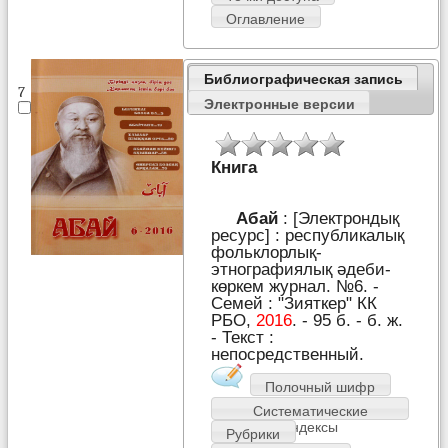
Оглавление
Библиографическая запись
7
Электронные версии
Книга
Абай
: [Электрондық
ресурс] : республикалық
фольклорлық-
этнографиялық әдеби-
көркем журнал. №6. -
Семей : "Зияткер" КК
РБО,
2016
. - 95 б. - б. ж.
- Текст :
непосредственный.
Полочный шифр
Систематические
индексы
Рубрики