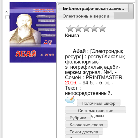
Библиографическая запись
4
Электронные версии
Книга
Абай
: [Электрондық
ресурс] : республикалық
фольклорлық-
этнографиялық әдеби-
көркем журнал. №4. -
Семей : PRІNTMASTER,
2016
. - 94 б. - б. ж. -
Текст :
непосредственный.
Полочный шифр
Систематические
индексы
Рубрики
Ключевые слова
Точки доступа