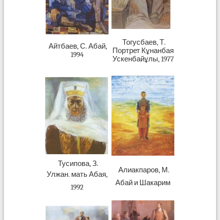
Тогусбаев, Т.
Айтбаев, С. Абай,
Портрет Кұнанбая
1994
Ускенбайұлы, 1977
Тусипова, З.
Алиакпаров, М.
Улжан. мать Абая,
Абай и Шакарим
1992