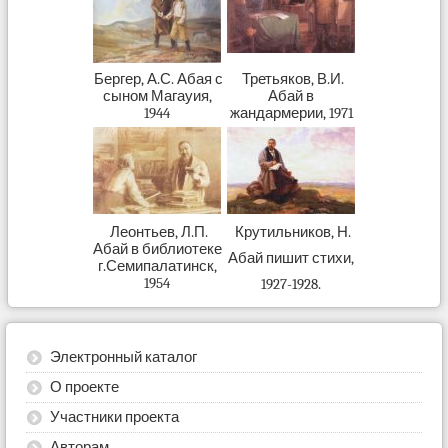
Бергер, А.С. Абая с
Третьяков, В.И.
сыном Магауия,
Абай в
1944
жандармерии, 1971
Леонтьев, Л.П.
Крутильников, Н.
Абай в библиотеке
Абай пишит стихи,
г.Семипалатинск,
1954
1927-1928.
Электронный каталог
О проекте
Участники проекта
Авторам