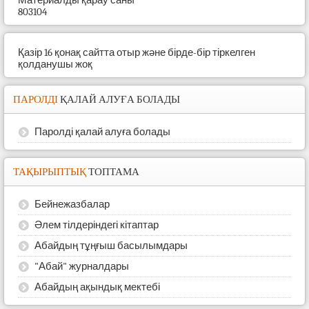
Материалды қарау саны
803104
Қазір 16 қонақ сайтта отыр және бірде-бір тіркелген
қолданушы жоқ
ПАРОЛДІ
ҚАЛАЙ АЛУҒА БОЛАДЫ
Паролді қалай алуға болады
ТАҚЫРЫПТЫҚ
ТОПТАМА
Бейнежазбалар
Әлем тілдеріндегі кітаптар
Абайдың тұңғыш басылымдары
"Абай" журналдары
Абайдың ақындық мектебі