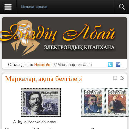
Маркалар, ақшалар
Сіз мындасыз:
Негізгі бет
//
Маркалар, ақшалар
Маркалар, ақша белгілері
А. Құнанбаевқа арналған