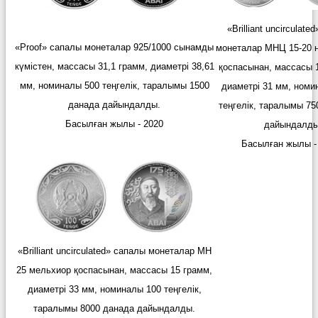
«Вrilliant uncirculate
«Рroof» сапалы монеталар 925/1000 сынамды
монеталар МНЦ 15-20 
күмістен, массасы 31,1 грамм, диаметрі 38,61
қоспасынан, массасы 
мм, номиналы 500 теңгелік,
таралымы 1500
диаметрі 31 мм, номи
данада дайындалды.
теңгелік, таралымы 7
Басылған жылы - 2020
дайындалды
Басылған жылы - 
«Вrilliant uncirculated» сапалы монеталар МН
25 мельхиор қоспасынан, массасы 15 грамм,
диаметрі 33 мм, номиналы 100 теңгелік,
таралымы 8000 данада дайындалды.