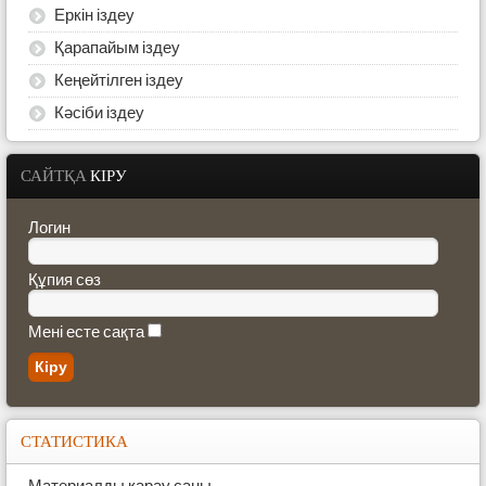
Еркін іздеу
Қарапайым іздеу
Кеңейтілген іздеу
Кәсіби іздеу
САЙТҚА
КІРУ
Логин
Құпия сөз
Мені есте сақта
СТАТИСТИКА