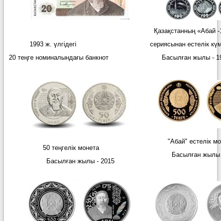
Қазақстанның «Абай 
1993 ж. үлгідегі
сериясынан естелік кү
20 теңге номиналындағы банкнот
Басылған жылы - 1
"Абай" естелік мо
50 теңгелік монета
Басылған жылы -
Басылған жылы - 2015