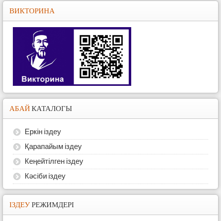
ВИКТОРИНА
АБАЙ
КАТАЛОГЫ
Еркін іздеу
Қарапайым іздеу
Кеңейтілген іздеу
Кәсіби іздеу
ІЗДЕУ
РЕЖИМДЕРІ