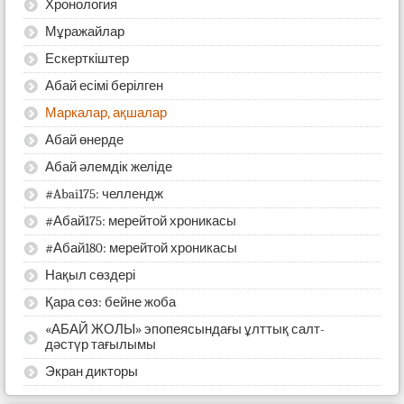
Хронология
Мұражайлар
Ескерткіштер
Абай есімі берілген
Маркалар, ақшалар
Абай өнерде
Абай әлемдік желіде
#Abai175: челлендж
#Абай175: мерейтой хроникасы
#Абай180: мерейтой хроникасы
Нақыл сөздері
Қара сөз: бейне жоба
«АБАЙ ЖОЛЫ» эпопеясындағы ұлттық салт-
дәстүр тағылымы
Экран дикторы