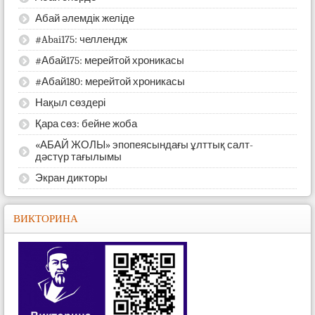
Абай әлемдік желіде
#Abai175: челлендж
#Абай175: мерейтой хроникасы
#Абай180: мерейтой хроникасы
Нақыл сөздері
Қара сөз: бейне жоба
«АБАЙ ЖОЛЫ» эпопеясындағы ұлттық салт-
дәстүр тағылымы
Экран дикторы
ВИКТОРИНА