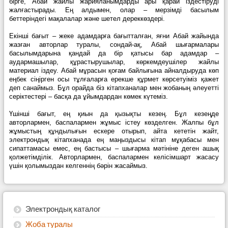
бірге, Абай жайлы жарияланымдарды ары қарай іздестіруді
жалғастырады. Ең алдымен, олар – мерзімді басылым
беттеріндегі мақалалар және шетел дереккөздері.
Екінші бағыт – жеке адамдарға бағытталған, яғни Абай жайында
жазған авторлар туралы, сондай-ақ, Абай шығармалары
басылымдарына қандай да бір қатысы бар адамдар –
аудармашылар, құрастырушылар, көркемдеушілер жайлы
материал іздеу. Абай мұрасын қоғам байлығына айналдыруда көп
еңбек сіңірген осы тұлғаларға ерекше құрмет көрсетуіміз қажет
деп санаймыз. Бұл орайда біз кітапханалар мен жобаның әлеуетті
серіктестері – басқа да ұйымдардан көмек күтеміз.
Үшінші бағыт, ең қиын да қызықты кезең. Бұл кезеңде
авторлармен, баспалармен жұмыс істеу көзделген. Жалпы бұл
жұмыстың құндылығын ескере отырып, айта кететін жайт,
электрондық кітапханада ең маңыздысы кітап мұқабасы мен
сипаттамасы емес, ең бастысы – шығарма мәтініне деген ашық
қолжетімділік. Авторлармен, баспалармен келісімшарт жасасу
үшін қолымыздан келгеннің бәрін жасаймыз.
Электрондық каталог
Жоба туралы