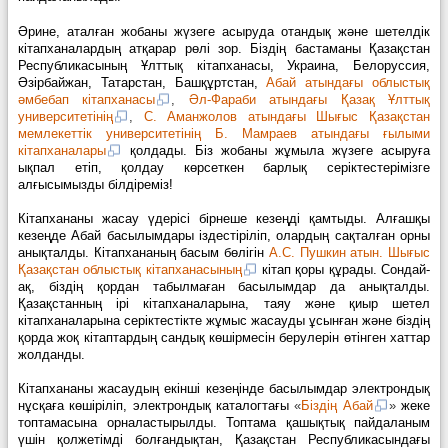
Әрине, аталған жобаны жүзеге асыруда отандық және шетелдік
кітапханалардың атқарар рөлі зор. Біздің бастаманы Қазақстан
Республикасының Ұлттық кітапханасы, Украина, Белоруссия,
Әзірбайжан, Татарстан, Башқұртстан,
Абай атындағы облыстық
әмбебап кітапханасы
,
Әл-Фараби атындағы Қазақ Ұлттық
университетінің
,
С. Аманжолов атындағы Шығыс Қазақстан
мемлекеттік университетінің Б. Мамраев атындағы ғылыми
кітапханалары
қолдады. Біз жобаны жұмыла жүзеге асыруға
ықпал етіп, қолдау көрсеткен барлық серіктестерімізге
алғысымызды білдіреміз!
Кітапхананы жасау үдерісі бірнеше кезеңді қамтыды. Алғашқы
кезеңде Абай басылымдары іздестіріліп, олардың сақталған орны
анықталды. Кітапхананың басым бөлігін
А.С. Пушкин атын. Шығыс
Қазақстан облыстық кітапханасының
кітап қоры құрады. Сондай-
ақ, біздің қордан табылмаған басылымдар да анықталды.
Қазақстанның ірі кітапханаларына, таяу және қиыр шетел
кітапханаларына серіктестікте жұмыс жасауды ұсынған және біздің
қорда жоқ кітаптардың сандық көшірмесін берулерін өтінген хаттар
жолданды.
Кітапхананы жасаудың екінші кезеңінде басылымдар электрондық
нұсқаға көшіріліп, электрондық каталогтағы
«
Біздің Абай
»
жеке
топтамасына орналастырылды. Топтама қашықтық пайдаланым
үшін қолжетімді болғандықтан, Қазақстан Республикасындағы