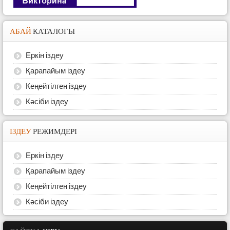
АБАЙ
КАТАЛОГЫ
Еркін іздеу
Қарапайым іздеу
Кеңейтілген іздеу
Кәсіби іздеу
ІЗДЕУ
РЕЖИМДЕРІ
Еркін іздеу
Қарапайым іздеу
Кеңейтілген іздеу
Кәсіби іздеу