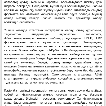
авторлық құқық нысанына қарайтын басылымдарға шектеу қою
шарасы ескерілді. Сондықтан, бүгінгі күні басылымдардың басым
бөлігін қашықтан оқу және жүктеу мүмкін емес. Кітаптарды сандық
форматта тек кітапхана қабырғасында ғана оқуға болады. Мұның
өзінде мәтінді көшіру, басып шығару т.б. әрекеттер жасау
мүмкіндігі берілмеген.
Үшінші кезеңде кітапхана интерфейсін жасау, оның құрылымы,
тақырыптық айдарларды ақпаратпен толықтыру
,
Абай
шығармалары мәтінін мобильді нұсқадағы EPUB, FB2
форматтарына көшіру жұмыстары қамтылды. Электрондық
кітапхананың технологиялық негізі - кітапхананың электрондық
каталогы болып табылады. «J-Ирбис 2.0» бағдарламалық қамту
программасы электрондық кітапхананың веб-нұсқасын құруға
арналған платформа болды. Бұл кітапхана жұмысын елеулі түрде
кеңейтуге мүмкіндік береді, соның ішінде: қарапайым іздеу,
оқырман билеті мәліметінің көмегімен тіркелу, кітап оқуға қолайлы
интерфейс, жарияланымдарға түсініктеме беру және бес баллдық
шамада бағалау мүмкіндігі. Электрондық кітапханада Абай
кітаптарымен, ол туралы еңбектер, сондай-ақ ұлы ақынның жеке
тұлғасына қатысты мәліметтер жеткілікті.
Қазір біз төртінші кезеңдеміз, мұны соңғы кезең деуге болмайды,
себебі ол кітапханамен жұмыс істеудің тұрақты үш бағытын
қарастырады. Біріншісі – ресурсты өзектендіру. Ол кітапхананың
жаңа басылымдармен толығуын ғана қарастырмайды, сонымен