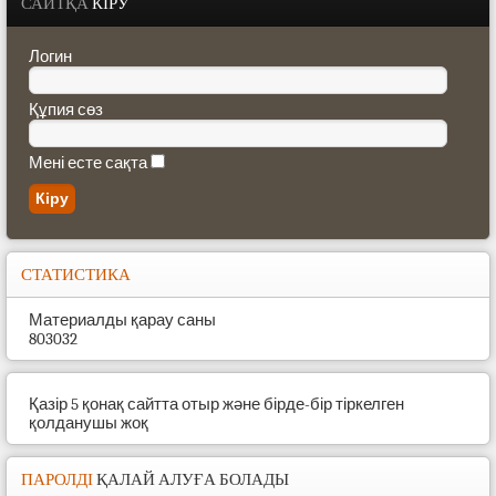
САЙТҚА
КІРУ
Логин
Құпия сөз
Мені есте сақта
СТАТИСТИКА
Материалды қарау саны
803032
Қазір 5 қонақ сайтта отыр және бірде-бір тіркелген
қолданушы жоқ
ПАРОЛДІ
ҚАЛАЙ АЛУҒА БОЛАДЫ