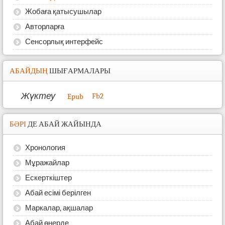
Жобаға қатысушылар
Авторларға
Сенсорлық интерфейс
АБАЙДЫҢ
ШЫҒАРМАЛАРЫ
Жүктеу
Fb2
Epub
БӘРІ
ДЕ АБАЙ ЖАЙЫНДА
Хронология
Мұражайлар
Ескерткіштер
Абай есімі берілген
Маркалар, ақшалар
Абай өнерде