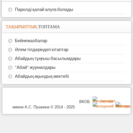
Паролді қалай алуға болады
ТАҚЫРЫПТЫҚ
ТОПТАМА
Бейнежазбалар
Әлем тілдеріндегі кітаптар
Абайдың тұңғыш басылымдары
"Абай" журналдары
Абайдың ақындық мектебі
ВКОБ
имени А.С. Пушкина © 2014 - 2025