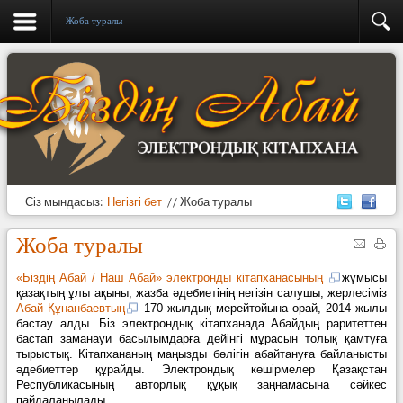
Жоба туралы
Сіз мындасыз:
Негізгі бет
//
Жоба туралы
Жоба туралы
«Біздің Абай / Наш Абай» электронды кітапханасының
жұмысы
қазақтың ұлы ақыны, жазба әдебиетінің негізін салушы, жерлесіміз
Абай Құнанбаевтың
170 жылдық мерейтойына орай, 2014 жылы
бастау алды. Біз электрондық кітапханада Абайдың раритеттен
бастап заманауи басылымдарға дейінгі мұрасын толық қамтуға
тырыстық. Кітапхананың маңызды бөлігін абайтануға байланысты
әдебиеттер құрайды. Электрондық көшірмелер Қазақстан
Республикасының авторлық құқық заңнамасына сәйкес
пайдаланылады.