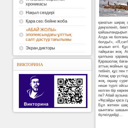
хроникасы
Нақыл сөздері
Қара сөз: бейне жоба
қанатын ширақ 
дөңгеленіп, биі
«АБАЙ ЖОЛЫ»
қайшыландырып ж
эпопеясындағы ұлттық
Алда не болғаны
салт-дәстүр тағылымы
болды!», »Я,сәт
ағызып өтті. Құ
Экран дикторы
тайқыған жоқ. А
қалпына қарама
Қарашолақ баған
ВИКТОРИНА
аттың мойнын құ
тебініп, құс пен 
Аппақ қар үстін
жоқ, оқшау суре
неше түрлі ойсыз
келген бір көрке
пе? Абай аузына
«Ұқсайды қаса сұ
Бұл жеткен шақ
шынтағы шашын 
бүлкілдейді...