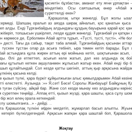
қасиетін бұзбастан, аманат ету яғни ұрпақтан 
міндетіміз. Осы саятшылық өнер «Абай 
суреттелді екен?
...Қарашолақ ытқи жөнелді. Бұл жолы ыза
сермеді. Шапшаң оралып аз аязда ширақ айналып, қос қанатын қыса 
ктеп алды. Енді Тұрғанбайдың алдындағы құздың бауырына қарай қос қан
іберіп, топшысын үшкірлеп, лезде құдия жөнелді. Тұрғанбай үн қатқан ж
н көрмесе де, Ерболмен Абай артта тұрып, «Түсті, түсті, түсті», «Не бо
!» десті. Тағы да сабыр, тақат таба алмай, Тұрғанбайдың қасынан атта
с түскен тұстан олар да асыға тебініп, ыра төмен кетіп барады. Бұ
бай астындаға құла жирен аттың ері мойнына кетіп, шоқтығынан асып,
ды. Әлі де етпеттеп, асығып келе жатып, дәл көз алдында оқ бо
ағы құтылып кеткен ақшуланмен жұлысып жатыр екен. Абай енді бір б
шып құлайтындай. Сол кезде қатты шегініп, аттың қыр арқасына жайдақ
түлкінің қасына келді.
де қызыл түлкі, қара бүркіт құйқылжыған алыс қимылдарымен Абай көзіне
тті елестетті. Аузында :»» Я,сәт! Бәсе! Соролы Жанбауыр! Байқұның Қ
 туған сүйсіну, айқай бар. Және сол кезде мынау көз алдындағы көрініс
м суретпен теңейді...Аппақ етті, қызыл жүзді, қара шашты, қаса сұлу ш
 бір жол өлең орала кеткендей:
лу шомылғанға...» - дейді. ..
та Қарашолақ түлкіні әбден мегдетіп, жұмарлап басып алыпты. Жуын
көтеріп бүлкілдегендей. Арқасын жапқан қара шаштай боп, Қарашол
Жоқтау