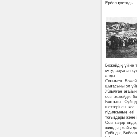
Ербол қостады...
Божейдің үйіне 
күту, аруағын к
алды.
Сонымен Бөжейд
шығасыны ол үйді
Жиылған ағайын
осы Бөжейдікі б
Бастығы Сүйінд
шеттерінен қос
підиясының өзі
тоғыздары және і
Осы таңертеңде,
жиюдың жайы да
Сүйіндік, Байса