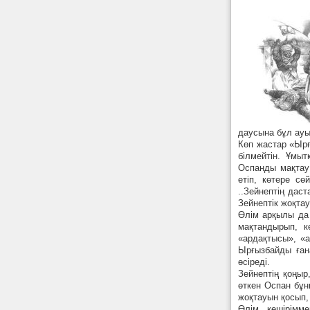
даусына бұл ау
Көп жастар «Ырғ
білмейтін. Ұмы
Оспанды мақтау 
етіп, көтере с
..Зейнептің дас
Зейнептік жоқтау
Өлім арқылы да 
мақтандырып, к
«ардақтысы», «а
Ырғызбайды ғана
өсіреді.
Зейнептің қоңыр
өткен Оспан бұн
жоқтауын қосып,
Өлім кешірімм