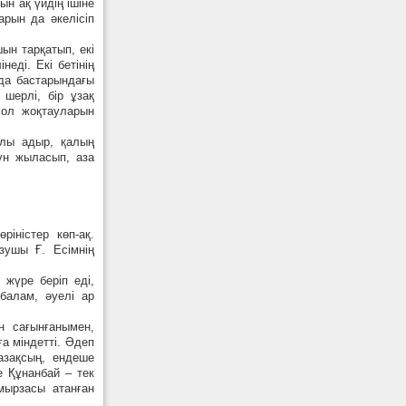
ын ақ үйдің ішіне
арын да әкелісіп
ын тарқатып, екі
еді. Екі бетінің
 да бастарындағы
 шерлі, бір ұзақ
сол жоқтауларын
алы адыр, қалың
үн жыласып, аза
іністер көп-ақ.
зушы Ғ. Есімнің
 жүре беріп еді,
балам, әуелі ар
н сағынғанымен,
а міндетті. Әдеп
азақсың, ендеше
е Құнанбай – тек
мырзасы атанған