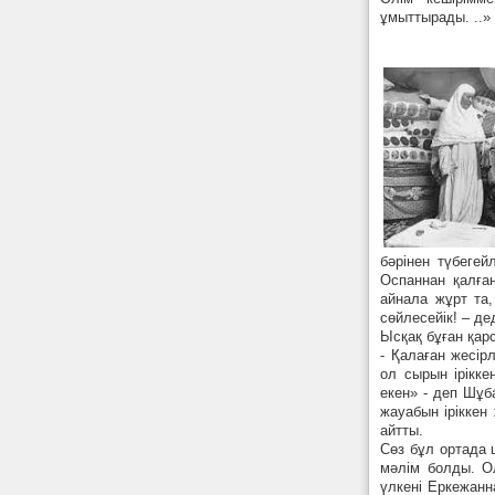
ұмыттырады. ..»
бәрінен түбегей
Оспаннан қалға
айнала жұрт та,
сөйлесейік! – дед
Ысқақ бұған қар
- Қалаған жесір
ол сырын ірікке
екен» - деп Шұб
жауабын іріккен 
айтты.
Сөз бұл ортада ш
мәлім болды. О
үлкені Еркежанн