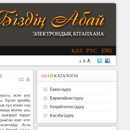
ҚАЗ
РУС
ENG
A
A
A
р
АБАЙ
КАТАЛОГЫ
Еркін іздеу
ңғысы, еске алу
Қарапайым іздеу
ды. Бұған арнайы
қ күн өткен соң
Кеңейтілген іздеу
ұмның мінген аты
н шығарып барып
Кәсіби іздеу
рықтан азат етіп
есептейді. Аста
зге бірдей сауын