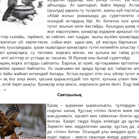
айтылады. Ат шаптырып, бәйге береді. Аста
(ауылда) қаралы ту түсіріліп, азалы күй тоқтат
«Абай жолы» романында да суреттелетін 
осындай астардың бірі. Ас болатын күні қон
түгел ағылып келе бастайды. Ауылдың қонақ күт
жол көрсетуімен, қонақтар өздеріне арналып тігі
гіттер сыпайы, тәрбиелі, аз сөйлеп, көп тыңдап, жылы жүзбен қонақтарды
р жататын үй, көрпе-төсек, сойыс-мал, ыдыс-аяқ, үй жасауы барлығын 
нің туысқандары, қазан ошақтарын қонақтарға түтіні келмейтін алыстау 
егі қонақтарға, су төгілмес жорғаға мінген, екі қолына екі табақ ұстап
 епті жігіттер ат үстінде ас тасыған. М.Әуезов оны былай суреттейді:
өңшең жорға аттарды сайлапты. Барлық ат күміс ер-тоқыммен ерттелген.
 жібек орамал байлапты. Ас ошағымен екі арада бұлар қос табақтан ал
е бойы жайнап кеткендей болады. Астың күндізгі етін осы үйлер түгел ж
н ақ боз атқа мініп, қасына қырық-елудей топ ертіп, қолына үлкен биік
атой беріп шықты. Қонақтар атқа мінсін, әзірленсін деген белгі. Енді бәйг
..»
Саятшылық
Қазақ – қыраннан қырағылықты, тұлпардан те
сіңірген халық. Құстың «тілін» білетін және о
жан-дүниесін, қасиеті мен табиғатын білетін а
болған. Қазіргі таңда біздің елімізде де құсб
Зерек­тігі мен зерделігінен шығар, құстың да, 
де «тілін» білген. Осындай ұлы өнерден қуат 
ендігі парыз – өресін танытқан өнерді дәріптеу