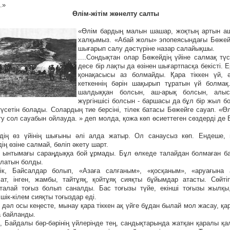
.»
Өлім-жітім жөнелту салты
«Өлім бардың малын шашар, жоқтың артын аш
халқымыз. «Абай жолы» эпопеясындағы Бөжейд
шығарып салу дәстүріне назар салайықшы.
....Сондықтан олар Бөжейдің үйіне салмақ түс
десе бір лақты да өзінен шығартпасқа бекісті. 
қонақасысы аз болмайды. Қара тіккен үй, ә
кеткеннің бәрін шақырып тұратын үй болма
шалдыққан болсын, аш-арық болсын, алыс
жүргіншісі болсын - баршасы да бұл бір жыл б
түсетін болады. Солардың тие берсіні, тілек батасы Бөжейге сауап. «Ө
үту сол сауабын ойлауда. » деп молда, қожа көп өсиеттеген сөздерді де
ің өз үйінің шығыны әлі алда жатыр. Ол санаусыз көп. Ендеше,
ң өзіне салмай, бөліп әкету шарт.
 ынтымағы сараңдыққа бой ұрмады. Бұл өлкеде талайдан болмаған ба
олатын болды.
ік, Байсалдар болып, «Азаға салғаным», «қосқаным», «аруағына
 ат, інген, жамбы, тайтұяқ, қойтұяқ сияқты бұйымдар атасты. Сөйті
 талай тоғыз болып саналды. Бас тоғызы түйе, екінші тоғызы жылқы,
шік-кілем сияқты тоғыздар еді.
 дәл осы кеңесте, мынау қара тіккен ақ үйге бұдан былай мол жасау, қа
 байланды.
л, Байдалы бәр-бәрінің үйлерінде тең, сандықтарында жатқан қаралы қа