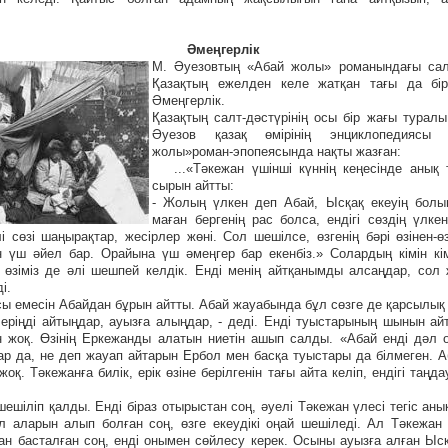
Әмеңгерлік
М. Әуезовтың «Абай жолы» романындағы салт-
Қазақтың ежелден келе жатқан тағы да бір
Әмеңгерлік.
Қазақтың салт-дәстүрінің осы бір жағы тура
Әуезов қазақ өмірінің энциклопедиясы 
жолы»роман-эпопеясында нақты жазған:
...«Тәкежан үшінші күннің кеңесінде анық т
сырын айтты:
- Жолың үлкен деп Абай, Ысқақ екеуің болы
маған бергенің рас болса, ендігі сөздің үлке
лі сөзі шаңырақтар, жесірлер жөні. Сол шешілсе, өзгенің бәрі өзінен-өз
н үш әйел бар. Орайына үш әмеңгер бар екенбіз.» Солардың кімін кі
 өзіміз де әлі шешпей келдік. Енді менің айтқанымды алсаңдар, сол
і.
сы емесін Абайдан бұрын айтты. Абай жауабында бұл сөзге де қарсылық 
леріңді айтыңдар, ауызға алыңдар, - деді. Енді туыстарының шынын ай
н жоқ. Өзінің Еркежанды алатын ниетін ашып салды. «Абай енді дәл 
ар да, не деп жауап айтарын Ербол мен басқа туыстары да білмеген. А
жоқ. Тәкежанға билік, ерік өзіне берілгенін тағы айта келіп, ендігі таңда
ешіліп қалды. Енді біраз отырыстан соң, әуелі Тәкежан үлесі тегіс аны
л аларын алып болған соң, өзге екеудікі оңай шешіледі. Ал Тәкежан
ан басталған соң, енді онымен сөйлесу керек. Осыны ауызға алған Ы