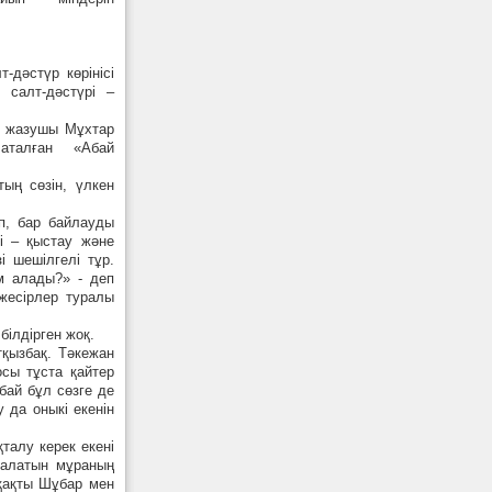
дәстүр көрінісі
 салт-дәстүрі –
лы жазушы Мұхтар
аталған «Абай
ың сөзін, үлкен
п, бар байлауды
ні – қыстау және
і шешілгелі тұр.
м алады?» - деп
 жесірлер туралы
білдірген жоқ.
тқызбақ. Тәкежан
осы тұста қайтер
бай бұл сөзге де
у да оныкі екенін
қталу керек екені
 алатын мұраның
сқақты Шұбар мен