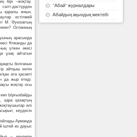
ің бірі –жоқтау.
"Абай" журналдары
 салт-дәстүрден
ры қаралы жиын,
Абайдың ақындық мектебі
аулар естілмей
лт М. Әуезовтың
 екен? Оспанның
тауының арасында
Енесі Ұлжанды да
ның үлкен әкесі
де ұзақ айтатын
 даңқты болғанын
ір айтқыш келін
тқан ата қасиеті
н да жыр етеді.
жақсы жоқтау осы
н көп Ырғызбайды
, қара қазақтың
 жоқтаушылар өлі
асырып, кеудесін
п ойлады.Арманда
й іштей өз дауыс
йып – міндерін