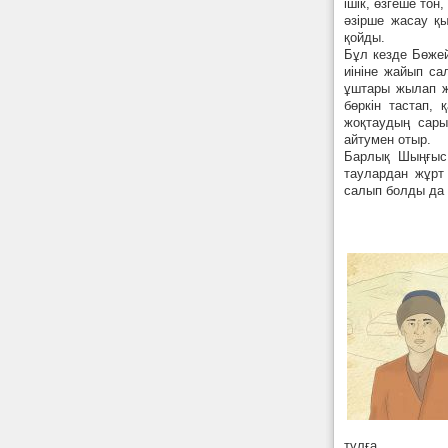
ішік, өзгеше тон
әзірше жасау қы
қойды.
Бұл кезде Бөжей
иініне жайып са
ұштары жылап жа
бөркін тастап, 
жоқтаудың сары
айтумен отыр.
Барлық Шыңғыс 
таулардан жұрт
салып болды да 
тұлға.