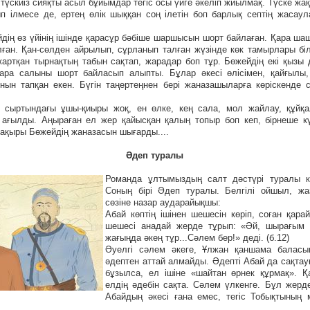
, түскиіз сияқты асыл бұйымдар тегіс осы үйге әкеліп жиылмақ. Түске жақ
п ілмесе де, ертең өлік шыққан соң ілетін боп барлық септің жасаул
дің өз үйінің ішінде қарасұр бәбіше шаршысын шорт байлаған. Қара шаш
лған. Қан-сөлден айрылып, сұрланып талған жүзінде көк тамырлары білін
ртқан тырнақтың табын сақтап, жарадар боп тұр. Бөжейдің екі қызы
қара салыны шорт байласып алыпты. Бұлар әкесі өлісімен, қайғылы,
нын тапқан екен. Бүгін таңертеңнен бері жаназашыларға көріскенде 
сыртындағы ұшы-қиыры жоқ, ен өлке, кең сала, мол жайлау, құйқ
 ағылды. Аңыраған ел жер қайысқан қалың топыр боп кеп, бірнеше к
ақыры Бөжейдің жаназасын шығарды....
Әдеп туралы
Романда ұлтымыздың салт дәстүрі туралы көр
Соның бірі Әдеп туралы. Белгілі ойшыл, жа
сөзіне назар аударайықшы:
Абай көптің ішінен шешесін көріп, соған қарай
шешесі анадай жерде тұрып: «Әй, шырағым 
жағыңда әкең тұр...Сәлем бер!» деді. (б.12)
Әуелгі сәлем әкеге, Ұлжан қаншама баласы
әдептен аттай алмайды. Әдепті Абай да сақтауғ
бұзылса, ел ішіне «шайтан өрнек құрмақ». Қ
елдің әдебін сақта. Сәлем үлкенге. Бұл жерд
Абайдың әкесі ғана емес, тегіс Тобықтының 