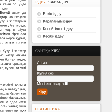
ІЗДЕУ
РЕЖИМДЕРІ
н кейін ол үйде
ылады.
«Бөжей асы» да
Еркін іздеу
ақтар жан-жақтан
Қарапайым іздеу
уші жігіттерінің
лген үйге түседі.
Кеңейтілген іздеу
ң көңілін табуға
өзімен бірге ала
Кәсіби іздеу
таса жерге құрып,
, аттың тізгінін
САЙТҚА
КІРУ
 Күтуші жігіттер
ып, қатар ызғыта
еп болған кезде,
Логин
 ағашқа орнатқан
е, күрес, ат үсті
Құпия сөз
Мені есте сақта
ктілікті бойына
ның мінез-құлқын,
дамдар бұрын көп
егілер баршылық.
иесіне адал иттің
алған халық үшін
СТАТИСТИКА
, келешек ұрпаққа