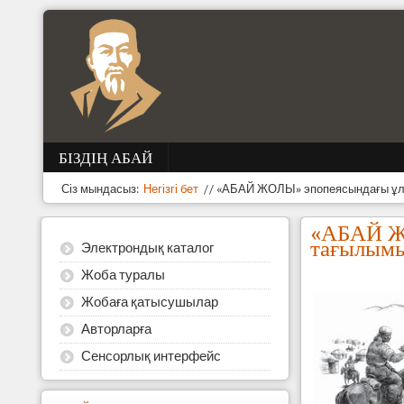
БІЗДІҢ АБАЙ
Сіз мындасыз:
Негізгі бет
//
«АБАЙ ЖОЛЫ» эпопеясындағы ұлт
«АБАЙ ЖО
тағылым
Электрондық каталог
Жоба туралы
Жобаға қатысушылар
Авторларға
Сенсорлық интерфейс