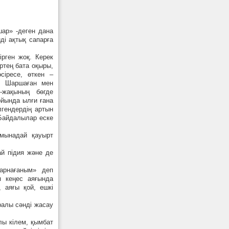
ар» -деген дана
і ақтық сапарға
ірген жоқ. Керек
Ертең бата оқыры,
сіресе, өткен –
қ. Шаршаған мен
-жақының бөгде
ойында ылғи ғана
лгендердің артын
 Байдалылар еске
 мынадай қауырт
й підия және де
 арнағаным» деп
п кеңес аяғында
 аяғы қой, ешкі
ралы сәнді жасау
лы кілем, қымбат