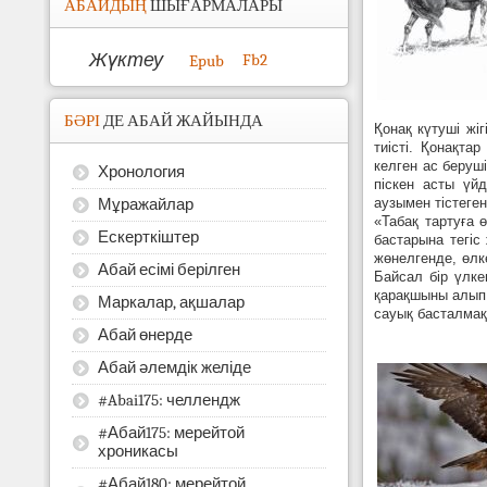
АБАЙДЫҢ
ШЫҒАРМАЛАРЫ
Жүктеу
Fb2
Epub
БӘРІ
ДЕ АБАЙ ЖАЙЫНДА
Қонақ күтуші жі
тиісті. Қонақта
келген ас беруші
Хронология
піскен асты үйд
Мұражайлар
аузымен тістеген
«Табақ тартуға 
Ескерткіштер
бастарына тегіс
жөнелгенде, өлк
Абай есімі берілген
Байсал бір үлке
қарақшыны алып, 
Маркалар, ақшалар
сауық басталмақ.
Абай өнерде
Абай әлемдік желіде
#Abai175: челлендж
#Абай175: мерейтой
хроникасы
#Абай180: мерейтой