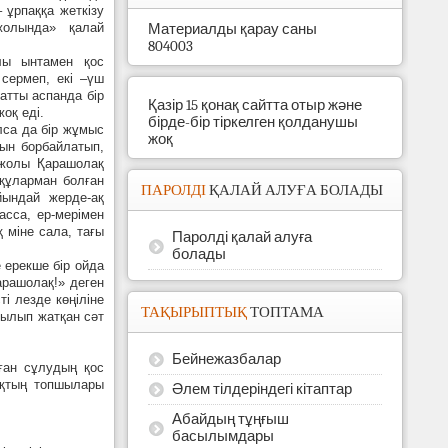
– ұрпаққа жеткізу
жолында» қалай
Материалды қарау саны
804003
лы ынтамен қос
сермеп, екі –үш
атты аспанда бір
Қазір 15 қонақ сайтта отыр және
оқ еді.
бірде-бір тіркелген қолданушы
лса да бір жұмыс
жоқ
рын борбайлатып,
л жолы Қарашолақ
 құларман болған
ПАРОЛДІ
ҚАЛАЙ АЛУҒА БОЛАДЫ
йындай жерде-ақ
асса, ер-мерімен
 міне сала, тағы
Паролді қалай алуға
болады
 ерекше бір ойда
арашолақ!» деген
ті лезде көңіліне
ТАҚЫРЫПТЫҚ
ТОПТАМА
омылып жатқан сәт
Бейнежазбалар
ған сұлудың қос
ақтың топшылары
Әлем тілдеріндегі кітаптар
Абайдың тұңғыш
басылымдары