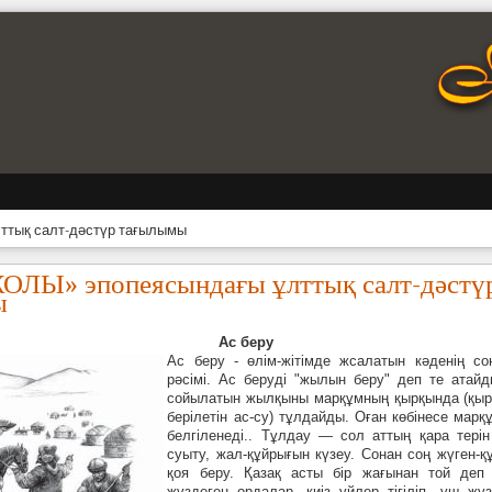
тық салт-дәстүр тағылымы
ЛЫ» эпопеясындағы ұлттық салт-дәстү
ы
Ас беру
Ас беру - өлім-жітімде жсалатын кәденің со
рәсімі. Ас беруді "жылын беру" деп те атай
сойылатын жылқыны марқұмның қырқында (қыры
берілетін ас-су) тұлдайды. Оған көбінесе марқ
белгіленеді.. Тұлдау — сол аттың қара тері
суыту, жал-құйрығын күзеу. Сонан соң жүген-құ
қоя беру. Қазақ асты бір жағынан той деп 
жүздеген ордалар, киіз үйлер тігіліп, үш жү