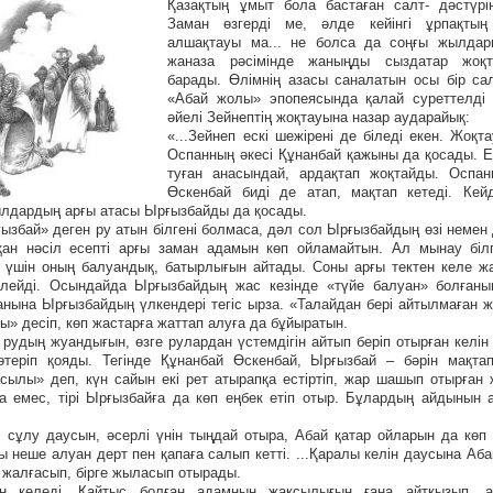
Қазақтың ұмыт бола бастаған салт- дәстүрін
Заман өзгерді ме, әлде кейінгі ұрпақтың
алшақтауы ма... не болса да соңғы жылда
жаназа рәсімінде жаныңды сыздатар жоқт
барады. Өлімнің азасы саналатын осы бір са
«Абай жолы» эпопеясында қалай суреттелді
әйелі Зейнептің жоқтауына назар аударайық:
«...Зейнеп ескі шежірені де біледі екен. Жоқ
Оспанның әкесі Құнанбай қажыны да қосады. 
туған анасындай, ардақтап жоқтайды. Оспан
Өскенбай биді де атап, мақтап кетеді. Кей
ылдардың арғы атасы Ырғызбайды да қосады.
ызбай» деген ру атын білгені болмаса, дәл сол Ырғызбайдың өзі немен
тқан нәсіл есепті арғы заман адамын көп ойламайтын. Ал мынау білг
үшін оның балуандық, батырлығын айтады. Соны арғы тектен келе жа
өйлейді. Осындайда Ырғызбайдың жас кезінде «түйе балуан» болғаны
танына Ырғызбайдың үлкендері тегіс ырза. «Талайдан бері айтылмаған 
ы» десіп, көп жастарға жаттап алуға да бұйыратын.
рудың жуандығын, өзге рулардан үстемдігін айтып беріп отырған келі
өтеріп қояды. Тегінде Құнанбай Өскенбай, Ырғызбай – бәрін мақтап
сылы» деп, күн сайын екі рет атырапқа естіртіп, жар шашып отырған
 емес, тірі Ырғызбайға да көп еңбек етіп отыр. Бұлардың айдынын 
, сұлу даусын, әсерлі үнін тыңдай отыра, Абай қатар ойларын да кө
ы неше алуан дерт пен қапаға салып кетті. ...Қаралы келін даусына Аба
 жалғасып, бірге жыласып отырады.
ен келеді. Қайтыс болған адамның жақсылығын ғана айтқызып, а