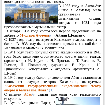
впоследствии стал носить имя поэта.
В 1933 году в Алма-Ате
(ныне г. Алматы) была
организована
музыкальная студия,
которая с 1934 года
преобразовалась в музыкальный театр.
13 января 1934 года состоялось первое представление на
либретто
Мухтара Ауэзова
«Айман Шолпан»
.
С 1937 года театр именуется Казахским театром оперы и
балета. В 1938 году был поставлен первый казахский балет
«Калкаман и Мамыр» В. Великанова.
В 1941 году театр получил статус академического и в 1941
году было закончено строительство нового здания театра,
(архитекторы Н. Круглов, Н. Простаков, Т. Басенов, В.
Бычков, П. Поливанов, художники В. Крошин, Н.
Цивчинский, консультант - академик архитектуры А.
Щусев)
В 1945 году театру было присвоено имя Абая и становится
одним из ведущих театров Казахстана, именуемый
"Казахский государственный академический театр
оперы и балета им. Абая"
.
С именем
Абая
связан еще один храм театрального
искусства.
В Аулие-Ате (ныне Тараз) 5