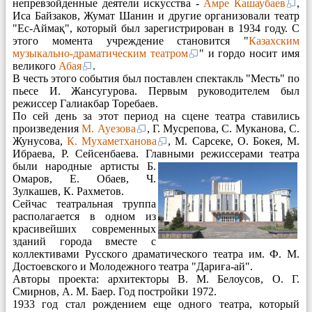
непревзойденные деятели искусства -
Амре Кашаубаев
,
Иса Байзаков, Жумат Шанин и другие организовали театр
"Ес-Аймақ", который был зарегистрирован в 1934 году. С
этого момента учреждение становится "
Казахским
музыкально-драматическим театром
" и гордо носит имя
великого
Абая
.
В честь этого события был поставлен спектакль "Месть" по
пьесе И. Жансугурова. Первым руководителем был
режиссер Галиакбар Торебаев.
По сей день за этот период на сцене театра ставились
произведения
М. Ауезова
, Г. Мусрепова, С. Муканова, С.
Жунусова,
К. Мухаметханова
, М. Сарсеке, О. Бокея, М.
Ибраева, Р. Сейсенбаева. Главными
реж
иссерами театра
были народные артисты Б.
Омаров, Е. Обаев, Ч.
Зулкашев, К. Рахметов.
Сейчас театральная труппа
располагается в одном из
красивейших современных
зданий города вместе с
коллективами Русского драматического театра им. Ф. М.
Достоевского и Молодежного театра "Дариға-ай".
Авторы проекта: архитекторы В. М. Белоусов, О. Г.
Смирнов, А. М. Баер. Год постройки 1972.
1933
год стал рождением еще одного театра, который