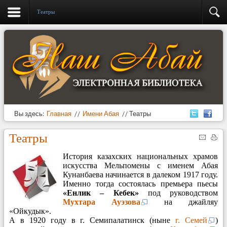
Театры
Вы здесь:
Главная
//
Имени Абая
//
Театры
Театры
История казахских национальных храмов
искусства Мельпомены с именем Абая
Кунанбаева начинается в далеком 1917 году.
Именно тогда состоялась
премьера пьесы
«Енлик – Кебек»
под руководством
Мухтара Ауэзова
на джайляу
«Ойкудык»
.
А в 1920 году в г. Семипалатинск (ныне
г. Семей
)